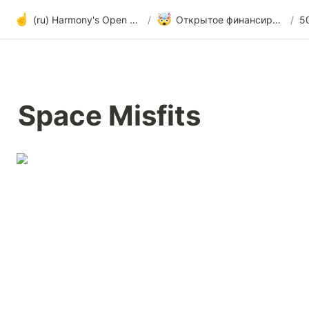
☝️
🤯
(ru) Harmony's Open Development
/
Открытое финансирование и радикальная прозрачность
/
Space Misfits