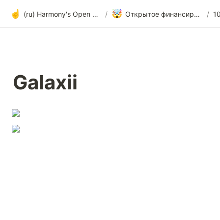
☝️
🤯
(ru) Harmony's Open Development
/
Открытое финансирование и радикальная прозрачность
/
Galaxii